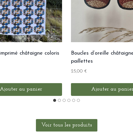
imprimé châtaigne coloris
Boucles d’oreille châtaign
paillettes
25,00
€
Ajouter au panier
Ajouter au panie
Voir tous les produits