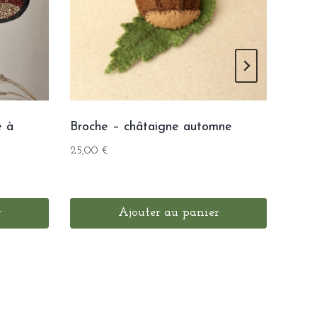
e à
Broche – châtaigne automne
Sac 
25,00
€
120,
r
Ajouter au panier