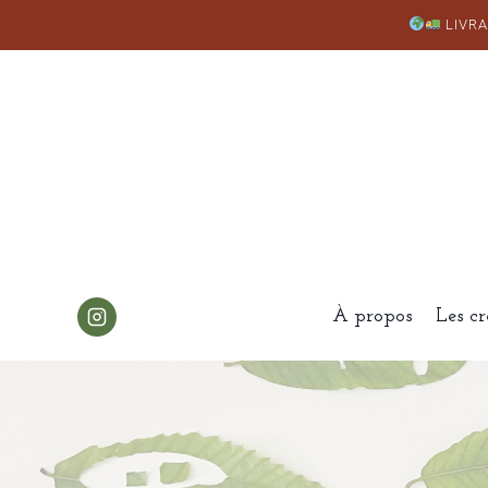
Aller
LIVRA
au
contenu
À propos
Les cr