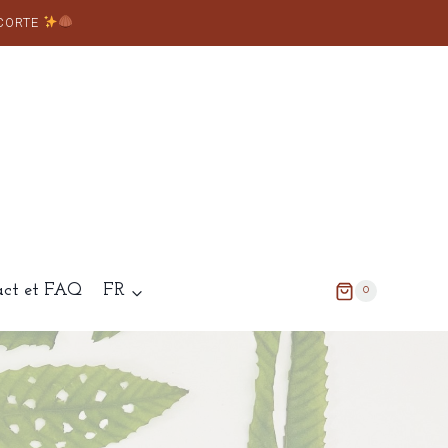
 CORTE
act et FAQ
FR
0