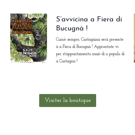
S’avvicina a Fiera di
Bucugnà !
Cum’è sempre, Castagnina serà presente
à a Fiera di Bucugnà ! Approntate vi
per st’appuntamentu maiò di u populu di
a Castagna !
Visiter la boutique