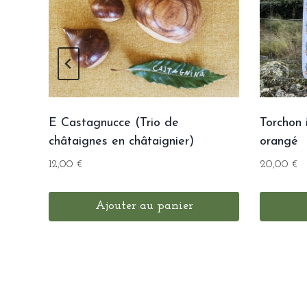
E Castagnucce (Trio de
Torchon 
châtaignes en châtaignier)
orangé
12,00
€
20,00
€
Ajouter au panier