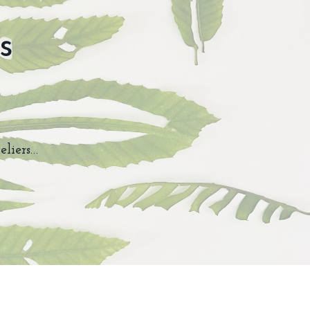
s
eliers…